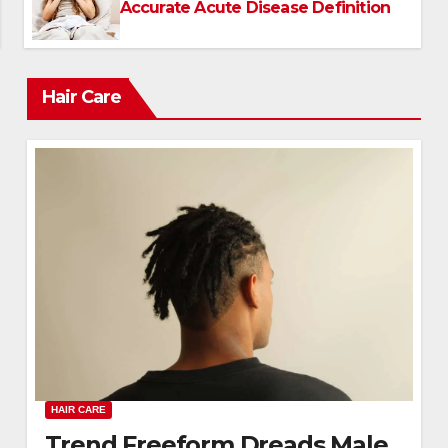
Accurate Acute Disease Definition
Hair Care
HAIR CARE
Trend Freeform Dreads Male