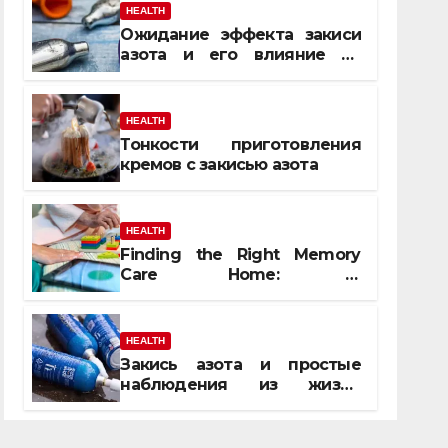
HEALTH
Ожидание эффекта закиси
азота и его влияние на
реакцию
HEALTH
Тонкости приготовления
кремов с закисью азота
HEALTH
Finding the Right Memory
Care Home: A
Comprehensive, Human
Guide
HEALTH
Закись азота и простые
наблюдения из жизни
обычных людей