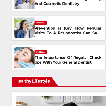
And Cosmetic Dentistry
DENTAL
Prevention Is Key: How Regular
Visits To A Periodontist Can Save
Your Smile
DENTAL
The Importance Of Regular Check
Ups With Your General Dentist
Healthy Lifestyle