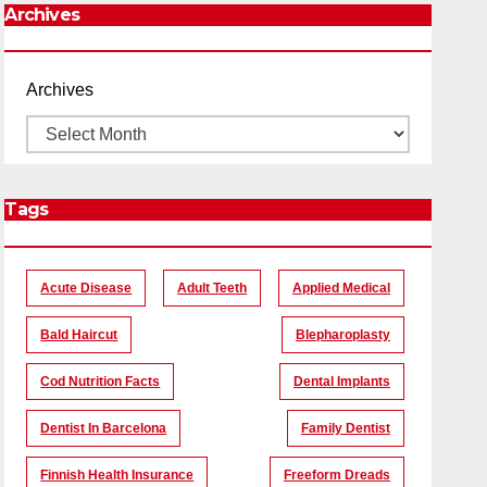
Archives
Archives
Tags
Acute Disease
Adult Teeth
Applied Medical
Bald Haircut
Blepharoplasty
Cod Nutrition Facts
Dental Implants
Dentist In Barcelona
Family Dentist
Finnish Health Insurance
Freeform Dreads