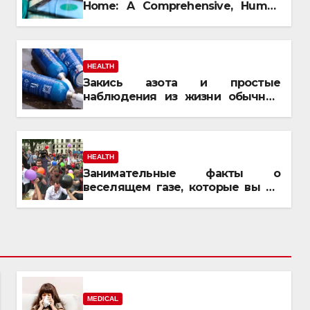
Home: A Comprehensive, Human
Guide
HEALTH
Закись азота и простые
наблюдения из жизни обычных
людей
HEALTH
Занимательные факты о
веселящем газе, которые вы не
знали
MEDICAL