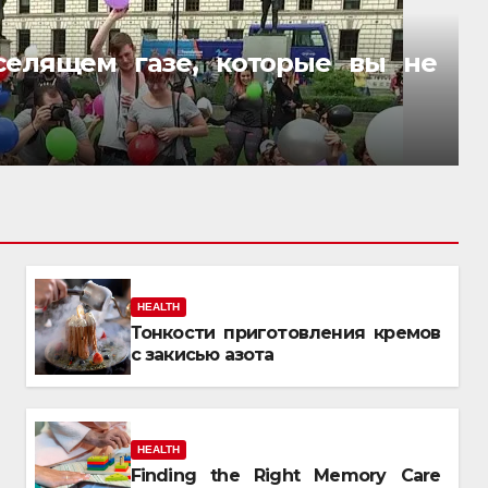
селящем газе, которые вы не
HEALTH
Тонкости приготовления кремов
с закисью азота
HEALTH
Finding the Right Memory Care