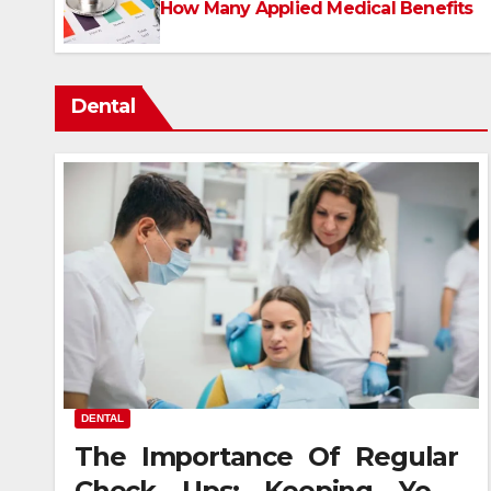
How Many Applied Medical Benefits
Dental
DENTAL
The Importance Of Regular
Check Ups: Keeping Your