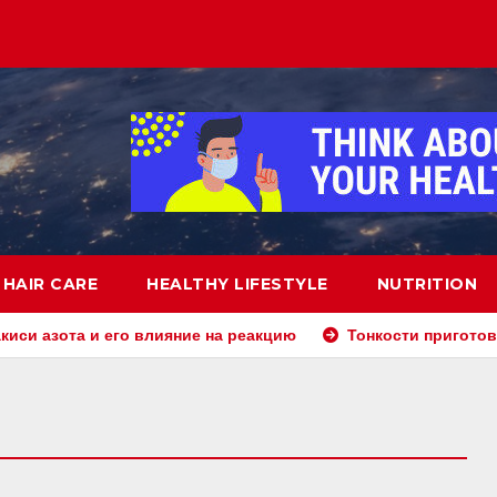
HAIR CARE
HEALTHY LIFESTYLE
NUTRITION
киси азота и его влияние на реакцию
Тонкости приготов