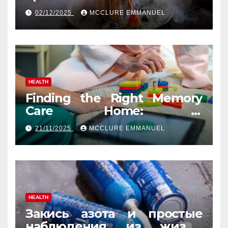
02/12/2025
MCCLURE EMMANUEL
HEALTH
Finding the Right Memory
Care Home: A
Comprehensive, Human
21/11/2025
MCCLURE EMMANUEL
Guide
HEALTH
Закись азота и простые
наблюдения из жизни