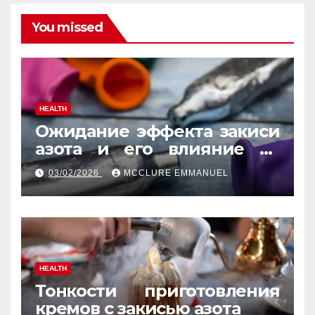
You missed
HEALTH
Ожидание эффекта закиси
азота и его влияние на
реакцию
03/02/2026
MCCLURE EMMANUEL
HEALTH
Тонкости приготовления
кремов с закисью азота