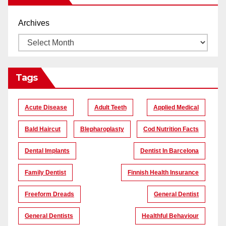
Archives
Tags
Acute Disease
Adult Teeth
Applied Medical
Bald Haircut
Blepharoplasty
Cod Nutrition Facts
Dental Implants
Dentist In Barcelona
Family Dentist
Finnish Health Insurance
Freeform Dreads
General Dentist
General Dentists
Healthful Behaviour